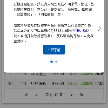
近期詐騙猖獗，請投資人切勿輕信不明來電、簡訊、連
結或陌生群組。本公司不會以電話、簡訊或LINE邀請
「領取飆股」、「明牌體驗」等。
如果您發現社群媒體中有任何假借本公司名義之行為，
請洽本公司反詐騙專線(02)35181165或
客服信箱
反
映，或撥打內政部警政署165反詐騙諮詢專線，以免權
益受損。
立即了解