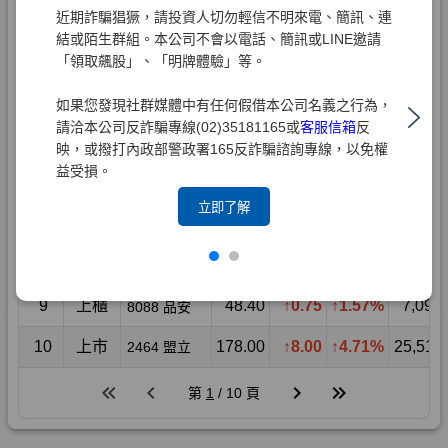
近期詐騙猖獗，請投資人切勿輕信不明來電、簡訊、連
結或陌生群組。本公司不會以電話、簡訊或LINE邀請
「領取飆股」、「明牌體驗」等。
如果您發現社群媒體中有任何假借本公司名義之行為，
請洽本公司反詐騙專線(02)35181165或
客服信箱
反
映，或撥打內政部警政署165反詐騙諮詢專線，以免權
益受損。
立即了解