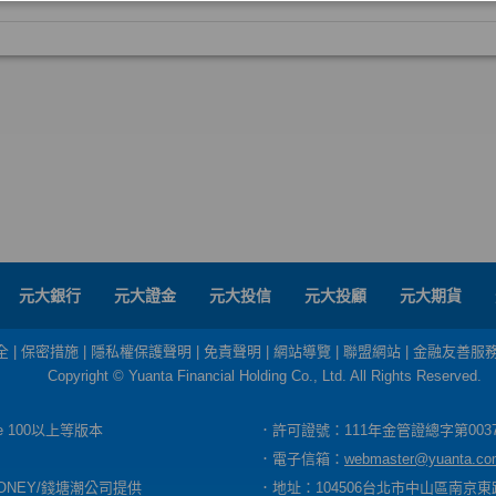
元大銀行
元大證金
元大投信
元大投顧
元大期貨
全
|
保密措施
|
隱私權保護聲明
|
免責聲明
|
網站導覽
|
聯盟網站
|
金融友善服
Copyright © Yuanta Financial Holding Co., Ltd. All Rights Reserved.
dge 100以上等版本
．許可證號：111年金管證總字第003
．電子信箱：
webmaster@yuanta.co
ONEY/錢塘潮公司提供
．地址：104506台北市中山區南京東路