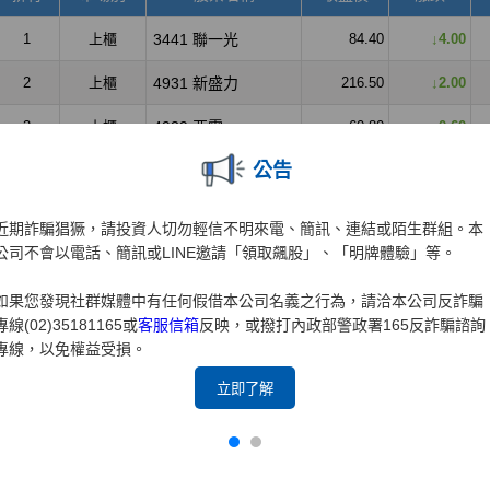
公告
近期詐騙猖獗，請投資人切勿輕信不明來電、簡訊、連結或陌生群組。本
公司不會以電話、簡訊或LINE邀請「領取飆股」、「明牌體驗」等。
如果您發現社群媒體中有任何假借本公司名義之行為，請洽本公司反詐騙
專線(02)35181165或
客服信箱
反映，或撥打內政部警政署165反詐騙諮詢
專線，以免權益受損。
立即了解