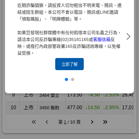
近期詐騙猖獗，請投資人切勿輕信不明來電、簡訊、連
結或陌生群組。本公司不會以電話、簡訊或LINE邀請
「領取飆股」、「明牌體驗」等。
如果您發現社群媒體中有任何假借本公司名義之行為，
請洽本公司反詐騙專線(02)35181165或
客服信箱
反
映，或撥打內政部警政署165反詐騙諮詢專線，以免權
益受損。
立即了解