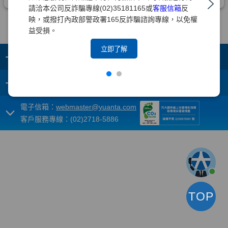
請洽本公司反詐騙專線(02)35181165或
客服信箱
反
映，或撥打內政部警政署165反詐騙諮詢專線，以免權
益受損。
立即了解
+
集團成員
+
重要須知
電子信箱：
webmaster@yuanta.com
客戶服務專線：(02)2718-5886
TOP