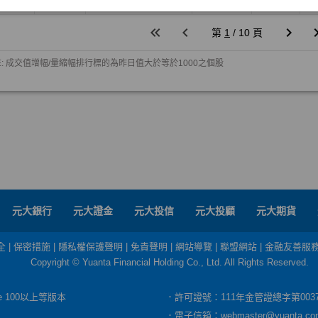
元大銀行
元大證金
元大投信
元大投顧
元大期貨
全
|
保密措施
|
隱私權保護聲明
|
免責聲明
|
網站導覽
|
聯盟網站
|
金融友善服
Copyright © Yuanta Financial Holding Co., Ltd. All Rights Reserved.
dge 100以上等版本
．許可證號：111年金管證總字第003
．電子信箱：
webmaster@yuanta.co