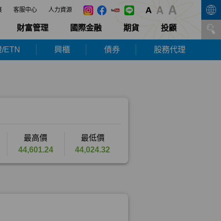
展
客服中心
人力資源
財富管理
國際金融
期貨
投顧
/ETN
興櫃
債券
股務代理