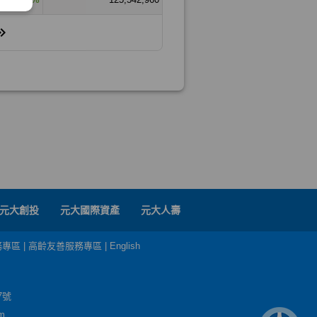
元大創投
元大國際資產
元大人壽
務專區
|
高齡友善服務專區
|
English
7號
m