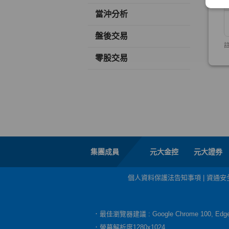
當沖分析
盤後交易
零股交易
集團成員
元大金控
元大證券
個人資料保護法告知事項
|
資通安
．最佳瀏覽器建議 : Google Chrome 100, E
．螢幕解析度1280x1024