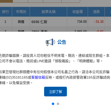
公告
近期詐騙猖獗，請投資人切勿輕信不明來電、簡訊、連結或陌生群組。本
公司不會以電話、簡訊或LINE邀請「領取飆股」、「明牌體驗」等。
如果您發現社群媒體中有任何假借本公司名義之行為，請洽本公司反詐騙
專線(02)35181165或
客服信箱
反映，或撥打內政部警政署165反詐騙諮詢
專線，以免權益受損。
立即了解