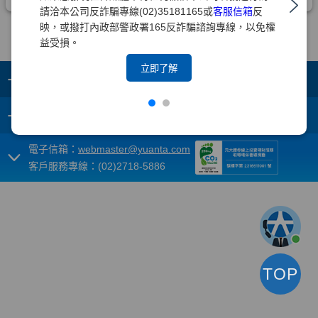
請洽本公司反詐騙專線(02)35181165或
客服信箱
反
映，或撥打內政部警政署165反詐騙諮詢專線，以免權
益受損。
立即了解
+
集團成員
+
重要須知
電子信箱：
webmaster@yuanta.com
客戶服務專線：(02)2718-5886
TOP