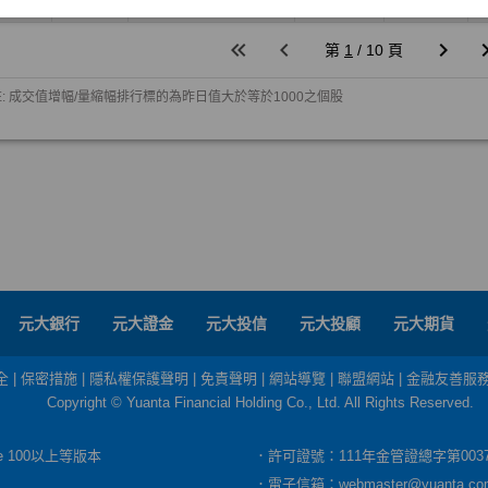
元大銀行
元大證金
元大投信
元大投顧
元大期貨
全
|
保密措施
|
隱私權保護聲明
|
免責聲明
|
網站導覽
|
聯盟網站
|
金融友善服
Copyright © Yuanta Financial Holding Co., Ltd. All Rights Reserved.
dge 100以上等版本
．許可證號：111年金管證總字第003
．電子信箱：
webmaster@yuanta.co