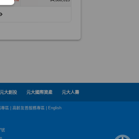
元大創投
元大國際資產
元大人壽
務專區
|
高齡友善服務專區
|
English
7號
m