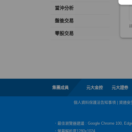
當沖分析
盤後交易
零股交易
集團成員
元大金控
元大證券
個人資料保護法告知事項
|
資通安
．最佳瀏覽器建議 : Google Chrome 100, E
．螢幕解析度1280x1024