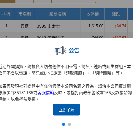
公告
近期詐騙猖獗，請投資人切勿輕信不明來電、簡訊、連結或陌生群組。本
公司不會以電話、簡訊或LINE邀請「領取飆股」、「明牌體驗」等。
如果您發現社群媒體中有任何假借本公司名義之行為，請洽本公司反詐騙
專線(02)35181165或
客服信箱
反映，或撥打內政部警政署165反詐騙諮詢
專線，以免權益受損。
立即了解