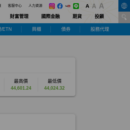
展
客服中心
人力資源
財富管理
國際金融
期貨
投顧
/ETN
興櫃
債券
股務代理