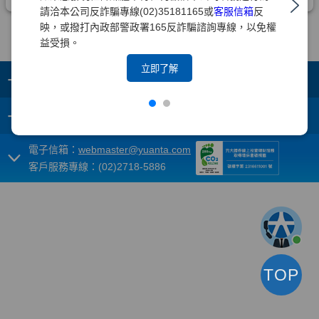
請洽本公司反詐騙專線(02)35181165或
客服信箱
反
映，或撥打內政部警政署165反詐騙諮詢專線，以免權
益受損。
立即了解
+
集團成員
+
重要須知
電子信箱：
webmaster@yuanta.com
客戶服務專線：(02)2718-5886
TOP