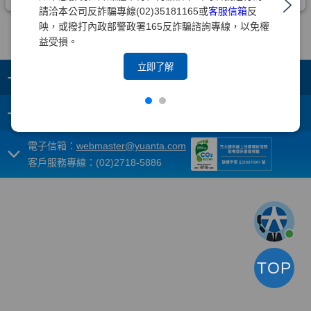
請洽本公司反詐騙專線(02)35181165或
客服信箱
反
映，或撥打內政部警政署165反詐騙諮詢專線，以免權
益受損。
立即了解
+
集團成員
+
重要須知
電子信箱：
webmaster@yuanta.com
客戶服務專線：(02)2718-5886
TOP