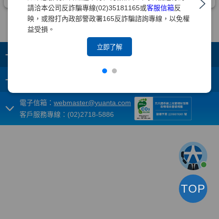
請洽本公司反詐騙專線(02)35181165或
客服信箱
反
映，或撥打內政部警政署165反詐騙諮詢專線，以免權
益受損。
立即了解
+
集團成員
+
重要須知
電子信箱：
webmaster@yuanta.com
客戶服務專線：(02)2718-5886
TOP