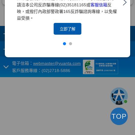
請洽本公司反詐騙專線(02)35181165或
客服信箱
反
映，或撥打內政部警政署165反詐騙諮詢專線，以免權
益受損。
立即了解
+
集團成員
+
重要須知
電子信箱：
webmaster@yuanta.com
客戶服務專線：(02)2718-5886
TOP