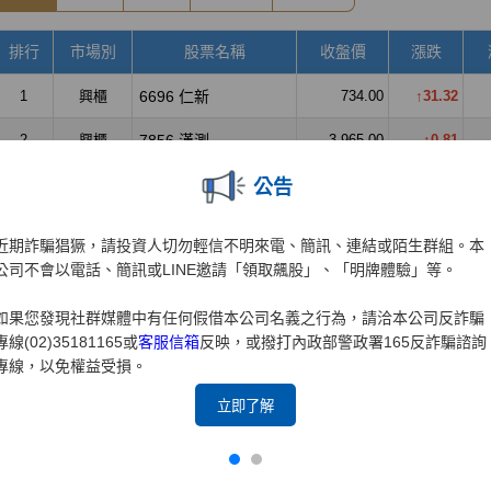
公告
近期詐騙猖獗，請投資人切勿輕信不明來電、簡訊、連結或陌生群組。本
公司不會以電話、簡訊或LINE邀請「領取飆股」、「明牌體驗」等。
如果您發現社群媒體中有任何假借本公司名義之行為，請洽本公司反詐騙
專線(02)35181165或
客服信箱
反映，或撥打內政部警政署165反詐騙諮詢
專線，以免權益受損。
立即了解