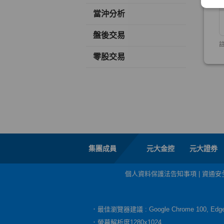
當沖分析
盤後交易
零股交易
集團成員
元大金控
元大證券
個人資料保護法告知事項
|
資通安
．最佳瀏覽器建議 : Google Chrome 100, E
．螢幕解析度1280x1024