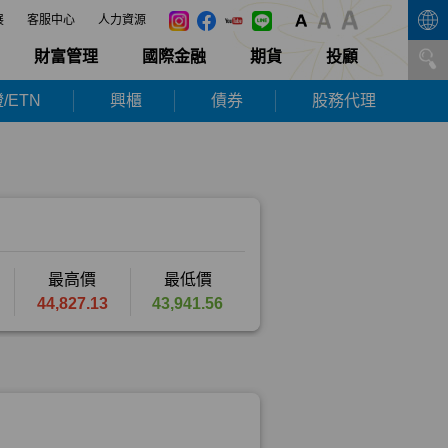
展
客服中心
人力資源
財富管理
國際金融
期貨
投顧
/ETN
興櫃
債券
股務代理