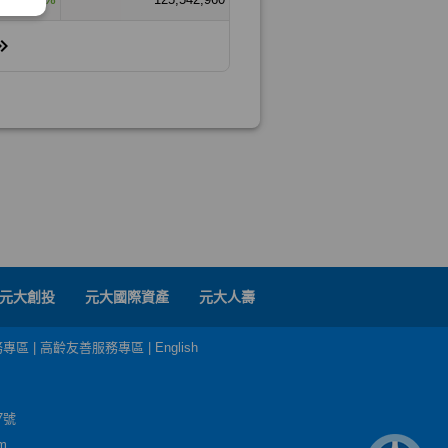
元大創投
元大國際資產
元大人壽
務專區
|
高齡友善服務專區
|
English
7號
m