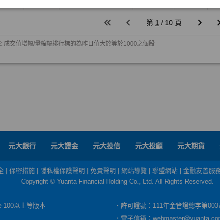
元大銀行
元大證金
元大投信
元大投顧
元大期貨
全
|
保密措施
|
隱私權保護聲明
|
免責聲明
|
網站導覽
|
聯盟網站
|
金融友善服
Copyright © Yuanta Financial Holding Co., Ltd. All Rights Reserved.
dge 100以上等版本
．許可證號：111年金管證總字第003
．電子信箱：
webmaster@yuanta.co