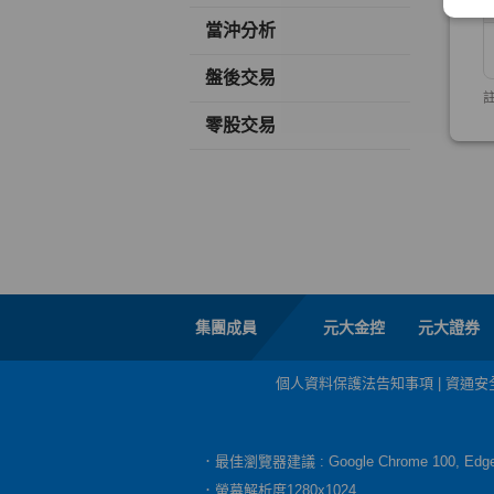
當沖分析
盤後交易
零股交易
集團成員
元大金控
元大證券
個人資料保護法告知事項
|
資通安
．最佳瀏覽器建議 : Google Chrome 100, E
．螢幕解析度1280x1024