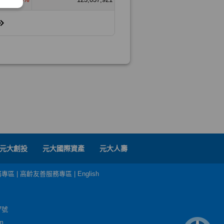
元大創投
元大國際資產
元大人壽
務專區
|
高齡友善服務專區
|
English
7號
m