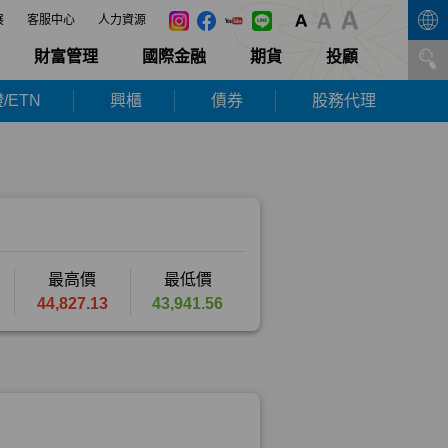
展
客服中心
人力資源
財富管理
國際金融
期貨
投顧
/ETN
興櫃
債券
股務代理