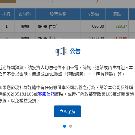
公告
近期詐騙猖獗，請投資人切勿輕信不明來電、簡訊、連結或陌生群組。本
公司不會以電話、簡訊或LINE邀請「領取飆股」、「明牌體驗」等。
如果您發現社群媒體中有任何假借本公司名義之行為，請洽本公司反詐騙
專線(02)35181165或
客服信箱
反映，或撥打內政部警政署165反詐騙諮詢
專線，以免權益受損。
立即了解