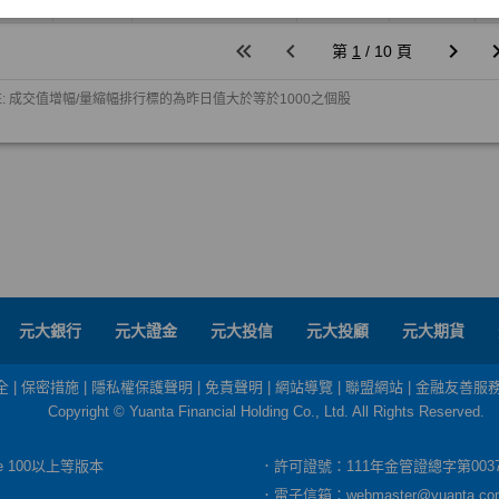
元大銀行
元大證金
元大投信
元大投顧
元大期貨
全
|
保密措施
|
隱私權保護聲明
|
免責聲明
|
網站導覽
|
聯盟網站
|
金融友善服
Copyright © Yuanta Financial Holding Co., Ltd. All Rights Reserved.
dge 100以上等版本
．許可證號：111年金管證總字第003
．電子信箱：
webmaster@yuanta.co