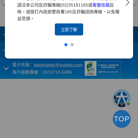
請洽本公司反詐騙專線(02)35181165或
客服信箱
反
映，或撥打內政部警政署165反詐騙諮詢專線，以免權
益受損。
立即了解
+
集團成員
+
重要須知
電子信箱：
webmaster@yuanta.com
客戶服務專線：(02)2718-5886
TOP