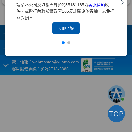
請洽本公司反詐騙專線(02)35181165或
客服信箱
反
映，或撥打內政部警政署165反詐騙諮詢專線，以免權
益受損。
立即了解
+
集團成員
+
重要須知
電子信箱：
webmaster@yuanta.com
客戶服務專線：(02)2718-5886
TOP