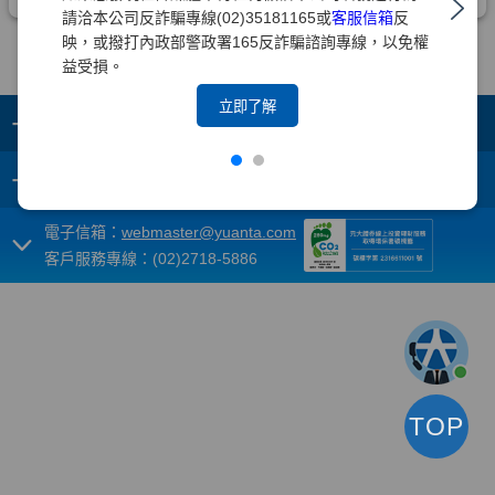
請洽本公司反詐騙專線(02)35181165或
客服信箱
反
映，或撥打內政部警政署165反詐騙諮詢專線，以免權
益受損。
立即了解
+
集團成員
+
重要須知
電子信箱：
webmaster@yuanta.com
客戶服務專線：(02)2718-5886
TOP