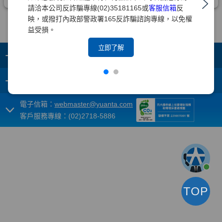
請洽本公司反詐騙專線(02)35181165或
客服信箱
反
映，或撥打內政部警政署165反詐騙諮詢專線，以免權
益受損。
立即了解
+
集團成員
+
重要須知
電子信箱：
webmaster@yuanta.com
客戶服務專線：(02)2718-5886
TOP