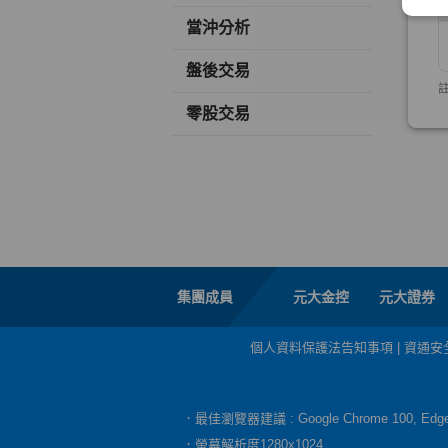
當沖分析
盤後交易
零股交易
集團成員
元大金控
元大證券
個人資料保護法告知事項
|
資通安
．最佳瀏覽器建議 : Google Chrome 100, E
．螢幕解析度1280x1024