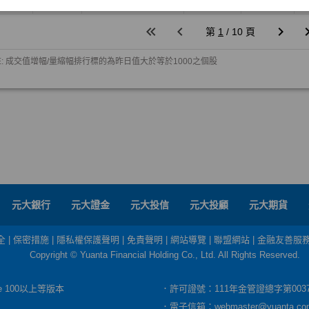
元大銀行
元大證金
元大投信
元大投顧
元大期貨
全
|
保密措施
|
隱私權保護聲明
|
免責聲明
|
網站導覽
|
聯盟網站
|
金融友善服
Copyright © Yuanta Financial Holding Co., Ltd. All Rights Reserved.
dge 100以上等版本
．許可證號：111年金管證總字第003
．電子信箱：
webmaster@yuanta.co