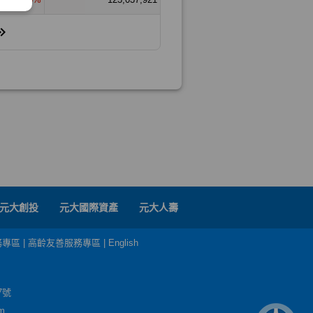
元大創投
元大國際資產
元大人壽
務專區
|
高齡友善服務專區
|
English
7號
m