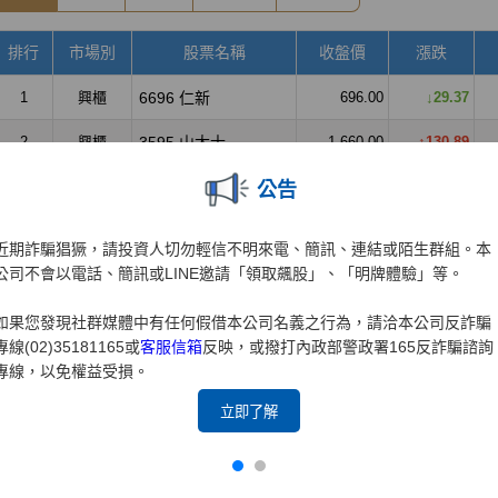
公告
近期詐騙猖獗，請投資人切勿輕信不明來電、簡訊、連結或陌生群組。本
公司不會以電話、簡訊或LINE邀請「領取飆股」、「明牌體驗」等。
如果您發現社群媒體中有任何假借本公司名義之行為，請洽本公司反詐騙
專線(02)35181165或
客服信箱
反映，或撥打內政部警政署165反詐騙諮詢
專線，以免權益受損。
立即了解