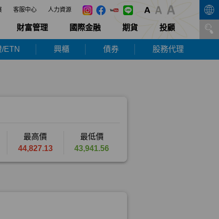
展
客服中心
人力資源
財富管理
國際金融
期貨
投顧
/ETN
興櫃
債券
股務代理