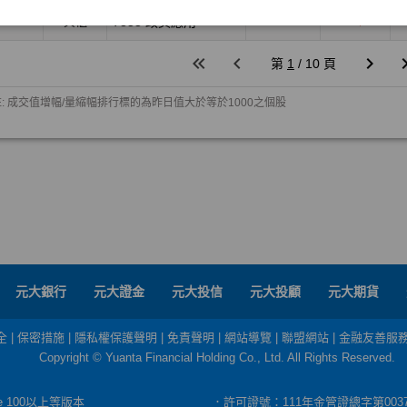
元大銀行
元大證金
元大投信
元大投顧
元大期貨
全
|
保密措施
|
隱私權保護聲明
|
免責聲明
|
網站導覽
|
聯盟網站
|
金融友善服
Copyright © Yuanta Financial Holding Co., Ltd. All Rights Reserved.
dge 100以上等版本
．許可證號：111年金管證總字第003