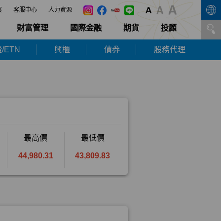
展
客服中心
人力資源
財富管理
國際金融
期貨
投顧
/ETN
興櫃
債券
股務代理