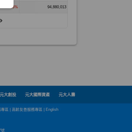
元大創投
元大國際資產
元大人壽
務專區
|
高齡友善服務專區
|
English
7號