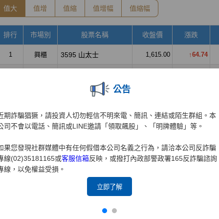
公告
近期詐騙猖獗，請投資人切勿輕信不明來電、簡訊、連結或陌生群組。本
公司不會以電話、簡訊或LINE邀請「領取飆股」、「明牌體驗」等。
如果您發現社群媒體中有任何假借本公司名義之行為，請洽本公司反詐騙
專線(02)35181165或
客服信箱
反映，或撥打內政部警政署165反詐騙諮詢
專線，以免權益受損。
立即了解