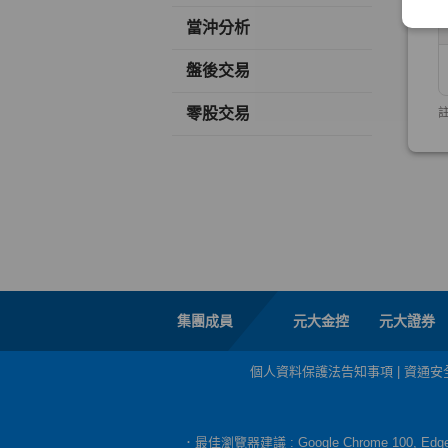
當沖分析
盤後交易
零股交易
集團成員
元大金控
元大證券
個人資料保護法告知事項
|
資通安
．最佳瀏覽器建議 : Google Chrome 100, E