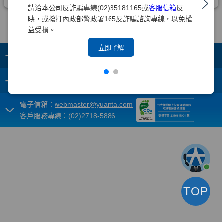
請洽本公司反詐騙專線(02)35181165或
客服信箱
反
映，或撥打內政部警政署165反詐騙諮詢專線，以免權
益受損。
立即了解
+
集團成員
+
重要須知
電子信箱：
webmaster@yuanta.com
客戶服務專線：(02)2718-5886
TOP