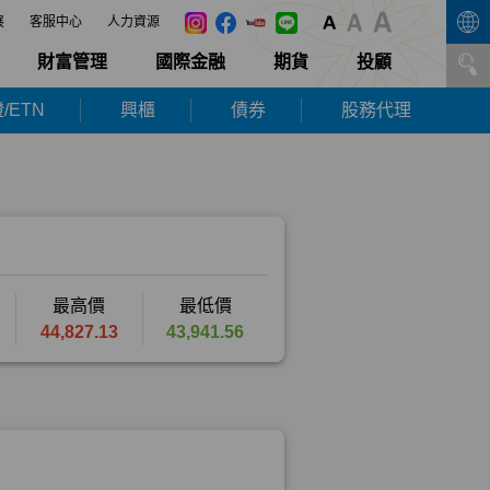
展
客服中心
人力資源
財富管理
國際金融
期貨
投顧
/ETN
興櫃
債券
股務代理