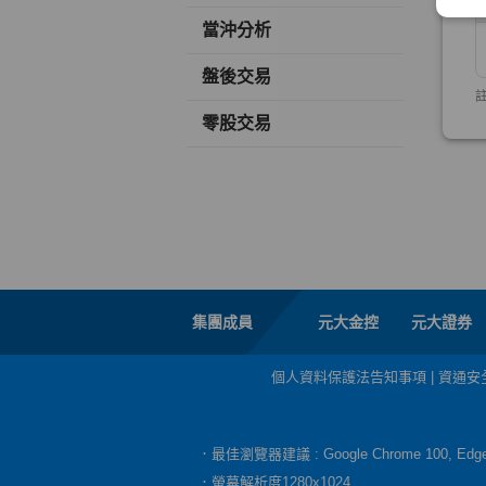
當沖分析
盤後交易
零股交易
集團成員
元大金控
元大證券
個人資料保護法告知事項
|
資通安
．最佳瀏覽器建議 : Google Chrome 100, E
．螢幕解析度1280x1024