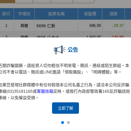
公告
近期詐騙猖獗，請投資人切勿輕信不明來電、簡訊、連結或陌生群組。本
公司不會以電話、簡訊或LINE邀請「領取飆股」、「明牌體驗」等。
如果您發現社群媒體中有任何假借本公司名義之行為，請洽本公司反詐騙
專線(02)35181165或
客服信箱
反映，或撥打內政部警政署165反詐騙諮詢
專線，以免權益受損。
立即了解