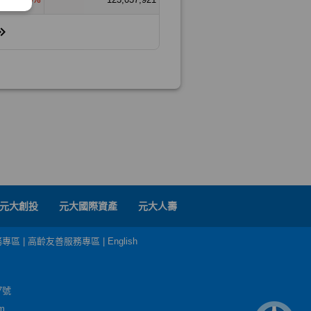
元大創投
元大國際資產
元大人壽
務專區
|
高齡友善服務專區
|
English
7號
m