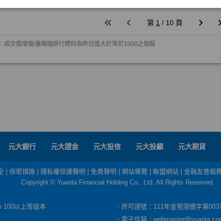
元大銀行
元大證金
元大投信
元大投顧
元大期貨
全
|
保密措施
|
隱私權保護聲明
|
免責聲明
|
網站導覽
|
聯盟網站
|
金融友善服
Copyright © Yuanta Financial Holding Co., Ltd. All Rights Reserved.
dge 100以上等版本
．許可證號：111年金管證總字第003
．電子信箱：
webmaster@yuanta.co