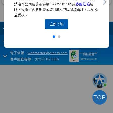
請洽本公司反詐騙專線(02)35181165或
客服信箱
反
映，或撥打內政部警政署165反詐騙諮詢專線，以免權
益受損。
立即了解
+
集團成員
+
重要須知
電子信箱：
webmaster@yuanta.com
客戶服務專線：(02)2718-5886
TOP