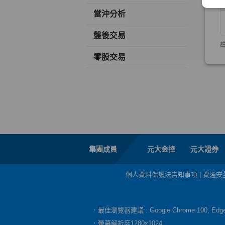
當沖分析
盤後交易
零股交易
集團成員
元大金控
元大證券
個人資料保護法告知事項
|
資通安
．最佳瀏覽器建議 : Google Chrome 100, E
．螢幕解析度1280x1024