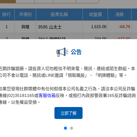
公告
近期詐騙猖獗，請投資人切勿輕信不明來電、簡訊、連結或陌生群組。本
公司不會以電話、簡訊或LINE邀請「領取飆股」、「明牌體驗」等。
如果您發現社群媒體中有任何假借本公司名義之行為，請洽本公司反詐騙
專線(02)35181165或
客服信箱
反映，或撥打內政部警政署165反詐騙諮詢
專線，以免權益受損。
立即了解