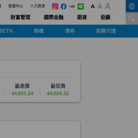
展
客服中心
人力資源
財富管理
國際金融
期貨
投顧
/ETN
興櫃
債券
股務代理