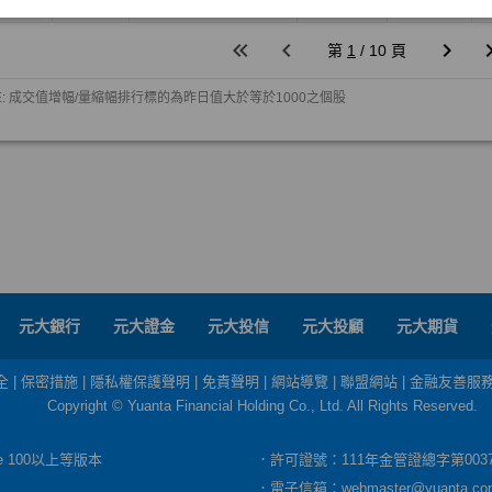
元大銀行
元大證金
元大投信
元大投顧
元大期貨
全
|
保密措施
|
隱私權保護聲明
|
免責聲明
|
網站導覽
|
聯盟網站
|
金融友善服
Copyright © Yuanta Financial Holding Co., Ltd. All Rights Reserved.
dge 100以上等版本
．許可證號：111年金管證總字第003
．電子信箱：
webmaster@yuanta.co