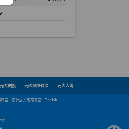
元大創投
元大國際資產
元大人壽
務專區
|
高齡友善服務專區
|
English
7號
m