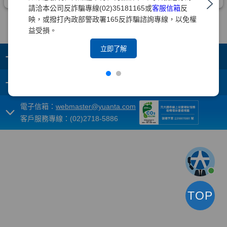
請洽本公司反詐騙專線(02)35181165或
客服信箱
反
映，或撥打內政部警政署165反詐騙諮詢專線，以免權
益受損。
立即了解
+
集團成員
+
重要須知
電子信箱：
webmaster@yuanta.com
客戶服務專線：(02)2718-5886
TOP