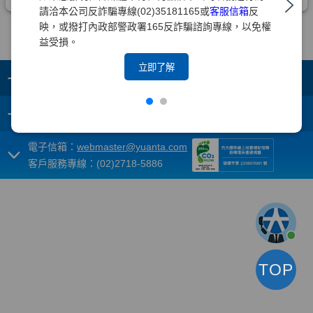
請洽本公司反詐騙專線(02)35181165或
客服信箱
反
映，或撥打內政部警政署165反詐騙諮詢專線，以免權
益受損。
立即了解
+
集團成員
+
重要須知
電子信箱：
webmaster@yuanta.com
客戶服務專線：(02)2718-5886
TOP