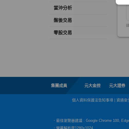
當沖分析
盤後交易
零股交易
集團成員
元大金控
元大證券
個人資料保護法告知事項
|
資通安
．最佳瀏覽器建議 : Google Chrome 100, E
．螢幕解析度1280x1024