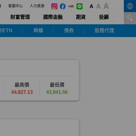
展
客服中心
人力資源
財富管理
國際金融
期貨
投顧
/ETN
興櫃
債券
股務代理