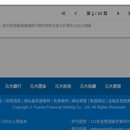
元大銀行
元大證金
元大投信
元大投顧
元大期貨
全
|
保密措施
|
隱私權保護聲明
|
免責聲明
|
網站導覽
|
聯盟網站
|
金融友善服
Copyright © Yuanta Financial Holding Co., Ltd. All Rights Reserved.
dge 100以上等版本
．許可證號：111年金管證總字第003
．電子信箱：
webmaster@yuanta.co