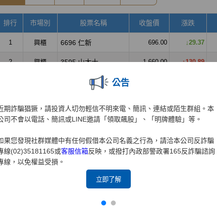
公告
近期詐騙猖獗，請投資人切勿輕信不明來電、簡訊、連結或陌生群組。本
公司不會以電話、簡訊或LINE邀請「領取飆股」、「明牌體驗」等。
如果您發現社群媒體中有任何假借本公司名義之行為，請洽本公司反詐騙
專線(02)35181165或
客服信箱
反映，或撥打內政部警政署165反詐騙諮詢
專線，以免權益受損。
立即了解