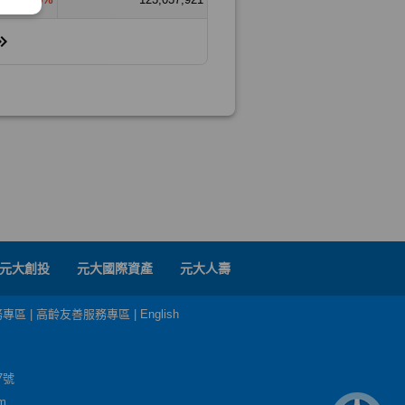
元大創投
元大國際資產
元大人壽
務專區
|
高齡友善服務專區
|
English
7號
m