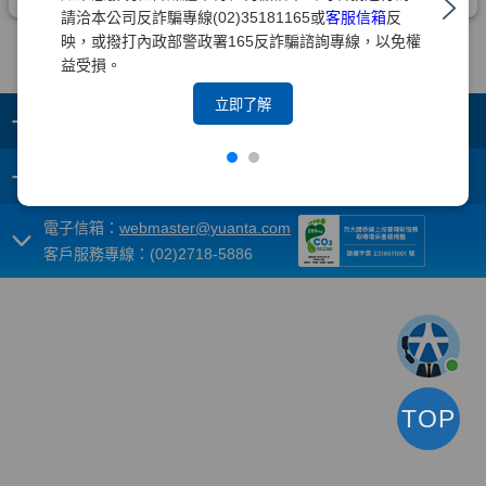
請洽本公司反詐騙專線(02)35181165或
客服信箱
反
映，或撥打內政部警政署165反詐騙諮詢專線，以免權
益受損。
立即了解
+
集團成員
+
重要須知
電子信箱：
webmaster@yuanta.com
客戶服務專線：(02)2718-5886
TOP