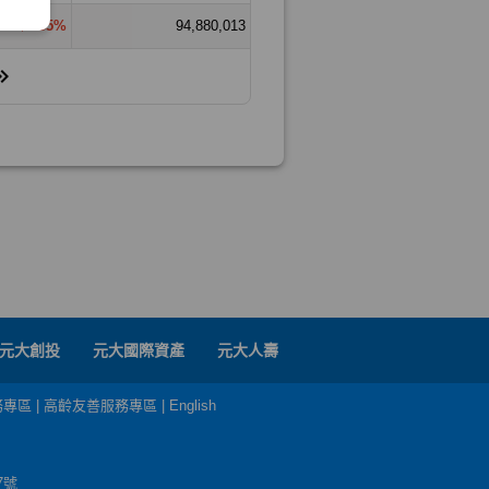
元大創投
元大國際資產
元大人壽
務專區
|
高齡友善服務專區
|
English
7號