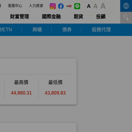
展
客服中心
人力資源
財富管理
國際金融
期貨
投顧
/ETN
興櫃
債券
股務代理