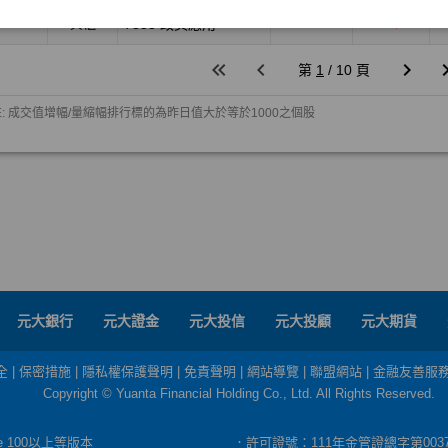
元大銀行
元大證金
元大投信
元大投顧
元大期貨
全
|
保密措施
|
隱私權保護聲明
|
免責聲明
|
網站導覽
|
聯盟網站
|
金融友善服
Copyright © Yuanta Financial Holding Co., Ltd. All Rights Reserved.
dge 100以上等版本
．許可證號：111年金管證總字第003