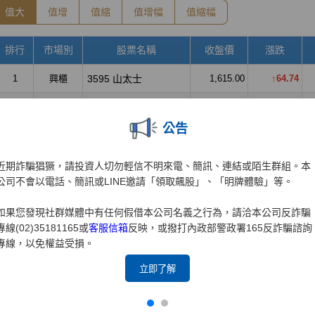
公告
近期詐騙猖獗，請投資人切勿輕信不明來電、簡訊、連結或陌生群組。本
公司不會以電話、簡訊或LINE邀請「領取飆股」、「明牌體驗」等。
如果您發現社群媒體中有任何假借本公司名義之行為，請洽本公司反詐騙
專線(02)35181165或
客服信箱
反映，或撥打內政部警政署165反詐騙諮詢
專線，以免權益受損。
立即了解