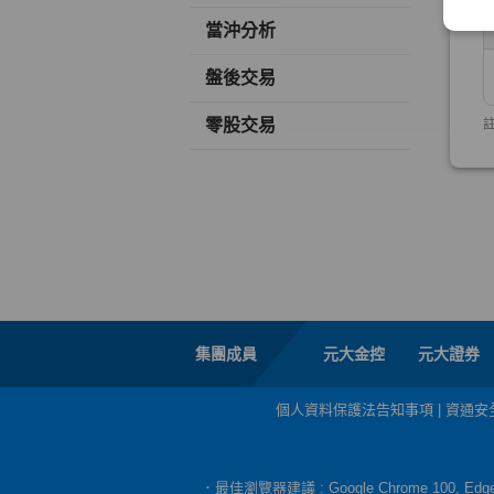
當沖分析
盤後交易
零股交易
集團成員
元大金控
元大證券
個人資料保護法告知事項
|
資通安
．最佳瀏覽器建議 : Google Chrome 100, E