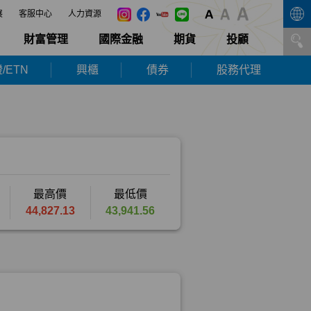
展
客服中心
人力資源
財富管理
國際金融
期貨
投顧
/ETN
興櫃
債券
股務代理