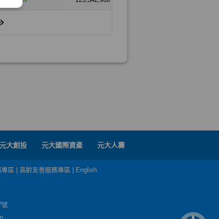
元大創投
元大國際資產
元大人壽
務專區
|
高齡友善服務專區
|
English
7號
m