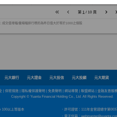
元大銀行
元大證金
元大投信
元大投顧
元大期貨
全
|
保密措施
|
隱私權保護聲明
|
免責聲明
|
網站導覽
|
聯盟網站
|
金融友善服
Copyright © Yuanta Financial Holding Co., Ltd. All Rights Reserved.
dge 100以上等版本
．許可證號：111年金管證總字第003
．電子信箱：
webmaster@yuanta.co