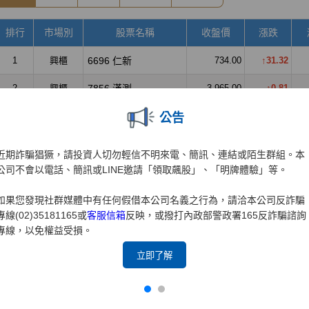
公告
近期詐騙猖獗，請投資人切勿輕信不明來電、簡訊、連結或陌生群組。本
公司不會以電話、簡訊或LINE邀請「領取飆股」、「明牌體驗」等。
如果您發現社群媒體中有任何假借本公司名義之行為，請洽本公司反詐騙
專線(02)35181165或
客服信箱
反映，或撥打內政部警政署165反詐騙諮詢
專線，以免權益受損。
立即了解