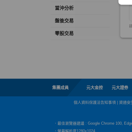
當沖分析
盤後交易
零股交易
集團成員
元大金控
元大證券
個人資料保護法告知事項
|
資通安
．最佳瀏覽器建議 : Google Chrome 100, E
．螢幕解析度1280x1024