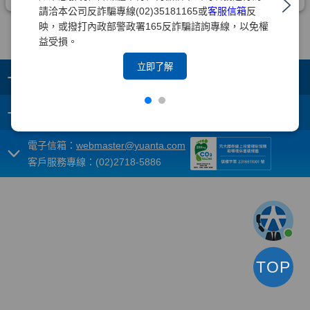
請洽本公司反詐騙專線(02)35181165或
客服信箱
反
映，或撥打內政部警政署165反詐騙諮詢專線，以免權
益受損。
立即了解
+
集團成員
+
重要須知
電子信箱：
webmaster@yuanta.com
客戶服務專線：(02)2718-5886
TOP