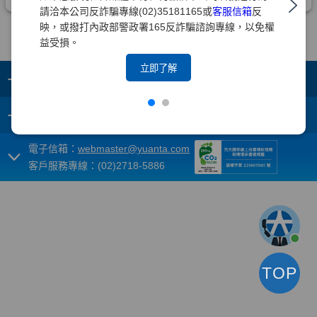
請洽本公司反詐騙專線(02)35181165或
客服信箱
反
映，或撥打內政部警政署165反詐騙諮詢專線，以免權
益受損。
立即了解
+
集團成員
+
重要須知
電子信箱：
webmaster@yuanta.com
客戶服務專線：(02)2718-5886
TOP