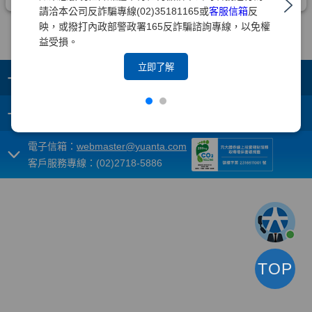
請洽本公司反詐騙專線(02)35181165或
客服信箱
反
映，或撥打內政部警政署165反詐騙諮詢專線，以免權
益受損。
立即了解
+
集團成員
+
重要須知
電子信箱：
webmaster@yuanta.com
客戶服務專線：(02)2718-5886
TOP