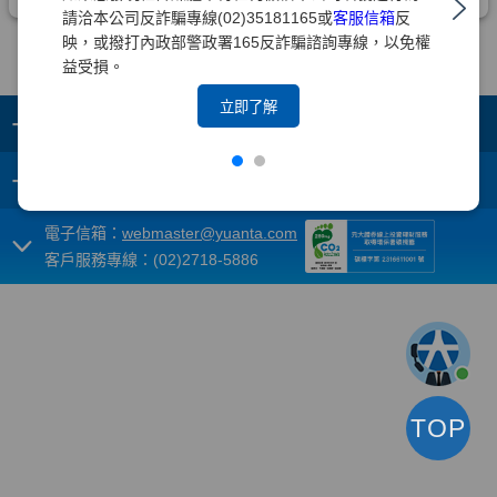
請洽本公司反詐騙專線(02)35181165或
客服信箱
反
映，或撥打內政部警政署165反詐騙諮詢專線，以免權
益受損。
立即了解
+
集團成員
+
重要須知
電子信箱：
webmaster@yuanta.com
客戶服務專線：(02)2718-5886
TOP