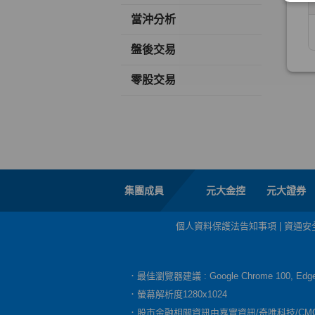
當沖分析
盤後交易
零股交易
集團成員
元大金控
元大證券
個人資料保護法告知事項
|
資通安
．最佳瀏覽器建議 : Google Chrome 100, E
．螢幕解析度1280x1024
．股市金融相關資訊由嘉實資訊/奇唯科技/CM