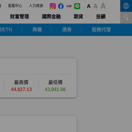
展
客服中心
人力資源
財富管理
國際金融
期貨
投顧
/ETN
興櫃
債券
股務代理