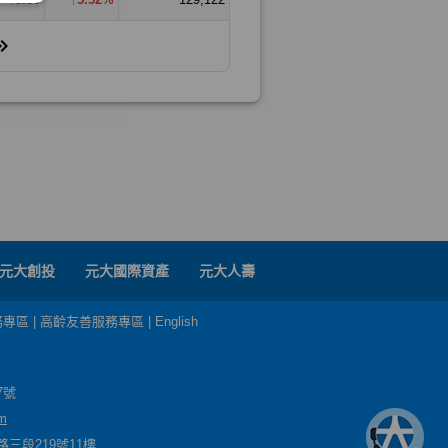
元大創投
元大國際資產
元大人壽
務專區
|
高齡友善服務專區
|
English
7號
m
三段219號11樓