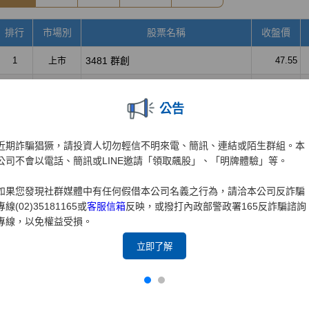
公告
近期詐騙猖獗，請投資人切勿輕信不明來電、簡訊、連結或陌生群組。本
公司不會以電話、簡訊或LINE邀請「領取飆股」、「明牌體驗」等。
如果您發現社群媒體中有任何假借本公司名義之行為，請洽本公司反詐騙
專線(02)35181165或
客服信箱
反映，或撥打內政部警政署165反詐騙諮詢
專線，以免權益受損。
立即了解