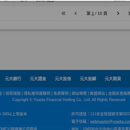
元大銀行
元大證金
元大投信
元大投顧
元大期貨
全
|
保密措施
|
隱私權保護聲明
|
免責聲明
|
網站導覽
|
聯盟網站
|
金融友善服
Copyright © Yuanta Financial Holding Co., Ltd. All Rights Reserved.
dge 100以上等版本
．許可證號：111年金管證總字第003
．電子信箱：
webmaster@yuanta.co
ONEY/錢塘潮公司提供
．地址：104506台北市中山區南京東路