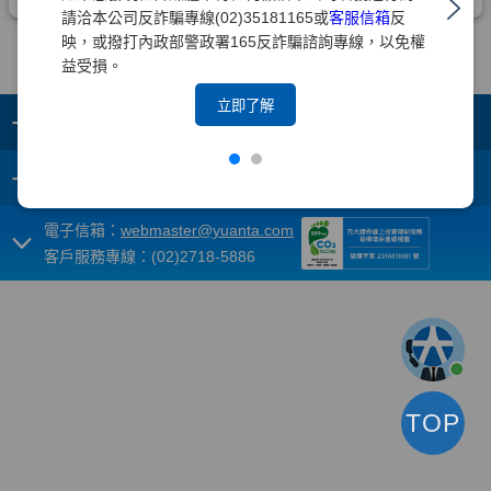
請洽本公司反詐騙專線(02)35181165或
客服信箱
反
映，或撥打內政部警政署165反詐騙諮詢專線，以免權
益受損。
立即了解
+
集團成員
+
重要須知
電子信箱：
webmaster@yuanta.com
客戶服務專線：(02)2718-5886
TOP