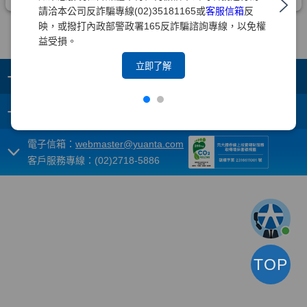
請洽本公司反詐騙專線(02)35181165或
客服信箱
反
映，或撥打內政部警政署165反詐騙諮詢專線，以免權
益受損。
立即了解
+
集團成員
+
重要須知
電子信箱：
webmaster@yuanta.com
客戶服務專線：(02)2718-5886
TOP