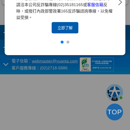
請洽本公司反詐騙專線(02)35181165或
客服信箱
反
映，或撥打內政部警政署165反詐騙諮詢專線，以免權
益受損。
立即了解
+
集團成員
+
重要須知
電子信箱：
webmaster@yuanta.com
客戶服務專線：(02)2718-5886
TOP