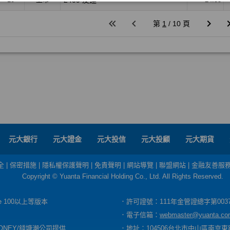
元大銀行
元大證金
元大投信
元大投顧
元大期貨
全
|
保密措施
|
隱私權保護聲明
|
免責聲明
|
網站導覽
|
聯盟網站
|
金融友善服
Copyright © Yuanta Financial Holding Co., Ltd. All Rights Reserved.
dge 100以上等版本
．許可證號：111年金管證總字第003
．電子信箱：
webmaster@yuanta.co
ONEY/錢塘潮公司提供
．地址：104506台北市中山區南京東路