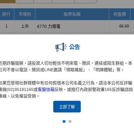
公告
近期詐騙猖獗，請投資人切勿輕信不明來電、簡訊、連結或陌生群組。本
公司不會以電話、簡訊或LINE邀請「領取飆股」、「明牌體驗」等。
如果您發現社群媒體中有任何假借本公司名義之行為，請洽本公司反詐騙
專線(02)35181165或
客服信箱
反映，或撥打內政部警政署165反詐騙諮詢
專線，以免權益受損。
立即了解