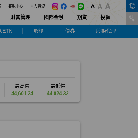
展
客服中心
人力資源
財富管理
國際金融
期貨
投顧
/ETN
興櫃
債券
股務代理