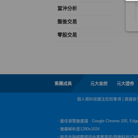
當沖分析
盤後交易
零股交易
集團成員
元大金控
元大證券
個人資料保護法告知事項
|
資通安
．最佳瀏覽器建議 : Google Chrome 100, E
．螢幕解析度1280x1024
．股市金融相關資訊由嘉實資訊/奇唯科技/CM