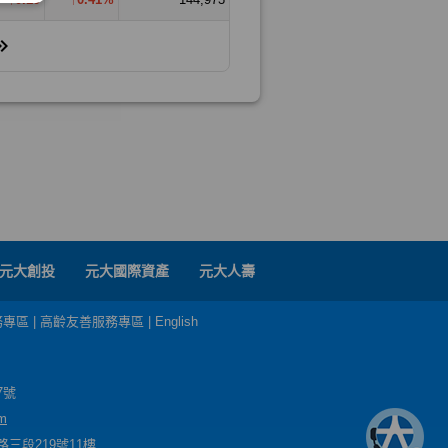
元大創投
元大國際資產
元大人壽
務專區
|
高齡友善服務專區
|
English
7號
m
三段219號11樓