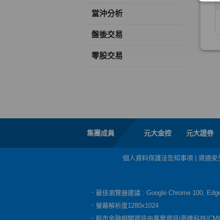
當沖分析
盤後交易
零股交易
集團成員
元大金控
元大證券
個人資料保護法告知事項
|
資通安
．最佳瀏覽器建議 : Google Chrome 100, E
．螢幕解析度1280x1024
．股市金融相關資訊由嘉實資訊/奇唯科技/CM