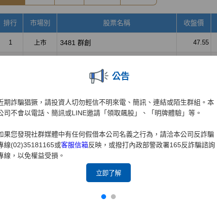
公告
近期詐騙猖獗，請投資人切勿輕信不明來電、簡訊、連結或陌生群組。本
公司不會以電話、簡訊或LINE邀請「領取飆股」、「明牌體驗」等。
如果您發現社群媒體中有任何假借本公司名義之行為，請洽本公司反詐騙
專線(02)35181165或
客服信箱
反映，或撥打內政部警政署165反詐騙諮詢
專線，以免權益受損。
立即了解