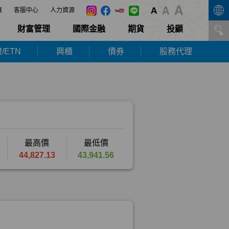
展
客服中心
人力資源
財富管理
國際金融
期貨
投顧
/ETN
興櫃
債券
股務代理