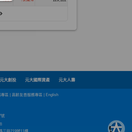
元大創投
元大國際資產
元大人壽
務專區
|
高齡友善服務專區
|
English
7號
m
三段219號11樓