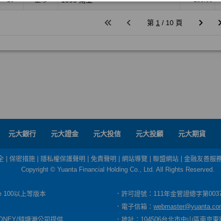
元大銀行
元大證金
元大投信
元大投顧
元大期貨
全
|
保密措施
|
隱私權保護聲明
|
免責聲明
|
網站導覽
|
聯盟網站
|
金融友善服
Copyright © Yuanta Financial Holding Co., Ltd. All Rights Reserved.
dge 100以上等版本
．許可證號：111年金管證總字第003
．電子信箱：
webmaster@yuanta.co
ONEY/錢塘潮公司提供
．地址：104506台北市中山區南京東路