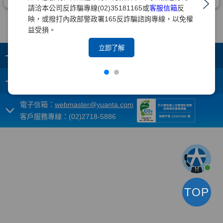
請洽本公司反詐騙專線(02)35181165或
客服信箱
反
映，或撥打內政部警政署165反詐騙諮詢專線，以免權
益受損。
立即了解
+
集團成員
+
重要須知
電子信箱：
webmaster@yuanta.com
客戶服務專線：(02)2718-5886
TOP