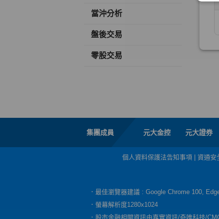
當沖分析
盤後交易
零股交易
集團成員
元大金控
元大證券
個人資料保護法告知事項
|
資通安
．最佳瀏覽器建議 : Google Chrome 100, E
．螢幕解析度1280x1024
．股市金融相關資訊由嘉實資訊/奇唯科技/CM