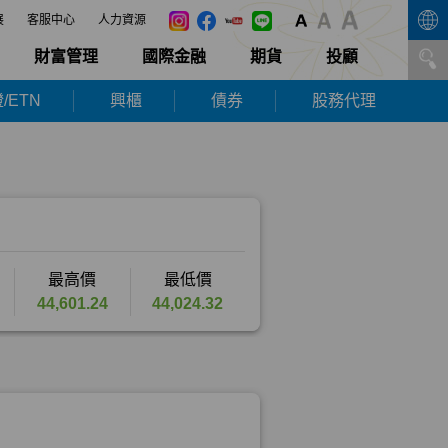
展
客服中心
人力資源
財富管理
國際金融
期貨
投顧
/ETN
興櫃
債券
股務代理