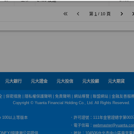
元大銀行
元大證金
元大投信
元大投顧
元大期貨
全
|
保密措施
|
隱私權保護聲明
|
免責聲明
|
網站導覽
|
聯盟網站
|
金融友善服
Copyright © Yuanta Financial Holding Co., Ltd. All Rights Reserved.
dge 100以上等版本
．許可證號：111年金管證總字第003
．電子信箱：
webmaster@yuanta.co
ONEY/錢塘潮公司提供
．地址：104506台北市中山區南京東路