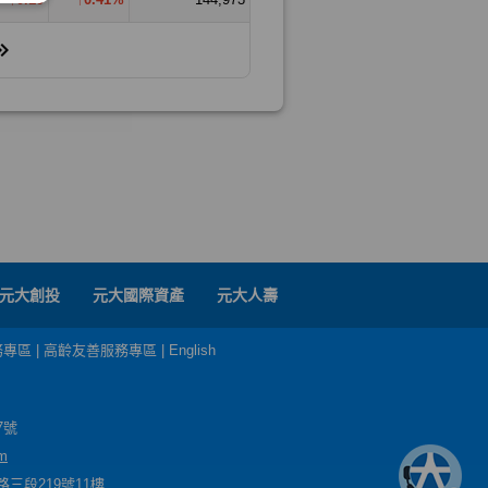
元大創投
元大國際資產
元大人壽
務專區
|
高齡友善服務專區
|
English
7號
m
三段219號11樓