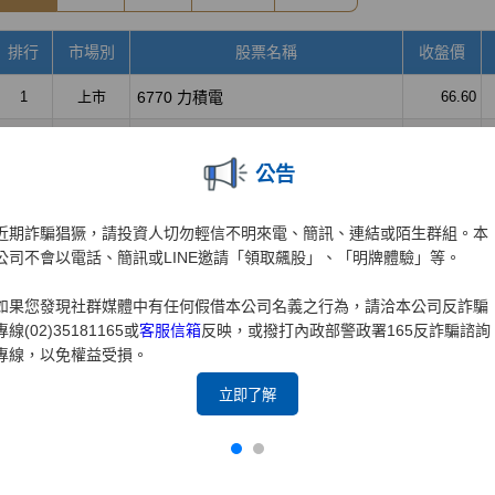
公告
近期詐騙猖獗，請投資人切勿輕信不明來電、簡訊、連結或陌生群組。本
公司不會以電話、簡訊或LINE邀請「領取飆股」、「明牌體驗」等。
如果您發現社群媒體中有任何假借本公司名義之行為，請洽本公司反詐騙
專線(02)35181165或
客服信箱
反映，或撥打內政部警政署165反詐騙諮詢
專線，以免權益受損。
立即了解