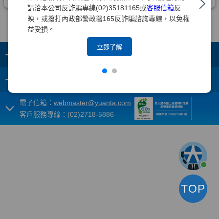
請洽本公司反詐騙專線(02)35181165或
客服信箱
反
映，或撥打內政部警政署165反詐騙諮詢專線，以免權
益受損。
立即了解
+
集團成員
+
重要須知
電子信箱：
webmaster@yuanta.com
客戶服務專線：(02)2718-5886
TOP