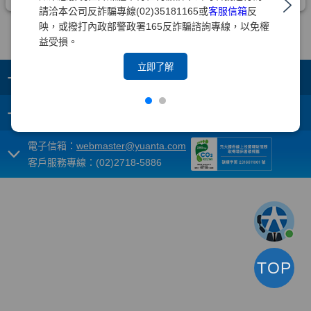
請洽本公司反詐騙專線(02)35181165或
客服信箱
反
映，或撥打內政部警政署165反詐騙諮詢專線，以免權
益受損。
立即了解
+
集團成員
+
重要須知
電子信箱：
webmaster@yuanta.com
客戶服務專線：(02)2718-5886
TOP