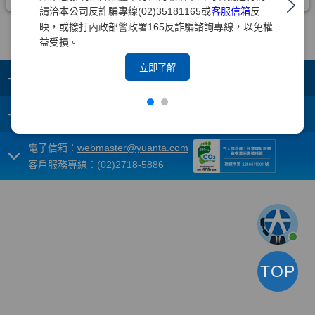
請洽本公司反詐騙專線(02)35181165或
客服信箱
反
映，或撥打內政部警政署165反詐騙諮詢專線，以免權
益受損。
立即了解
+
集團成員
+
重要須知
電子信箱：
webmaster@yuanta.com
客戶服務專線：(02)2718-5886
TOP