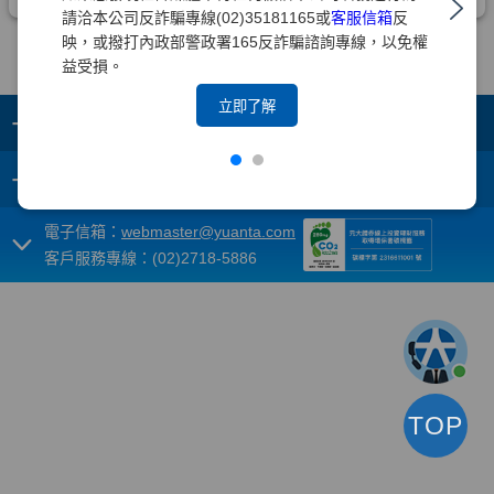
請洽本公司反詐騙專線(02)35181165或
客服信箱
反
映，或撥打內政部警政署165反詐騙諮詢專線，以免權
益受損。
立即了解
+
集團成員
+
重要須知
電子信箱：
webmaster@yuanta.com
客戶服務專線：(02)2718-5886
TOP