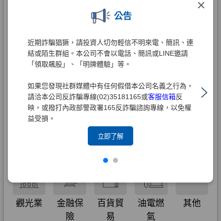
×
公告
近期詐騙猖獗，請投資人切勿輕信不明來電、簡訊、連
結或陌生群組。本公司不會以電話、簡訊或LINE邀請
「領取飆股」、「明牌體驗」等。
如果您發現社群媒體中有任何假借本公司名義之行為，
請洽本公司反詐騙專線(02)35181165或
客服信箱
反
映，或撥打內政部警政署165反詐騙諮詢專線，以免權
益受損。
立即了解