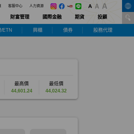
展
客服中心
人力資源
財富管理
國際金融
期貨
投顧
/ETN
興櫃
債券
股務代理