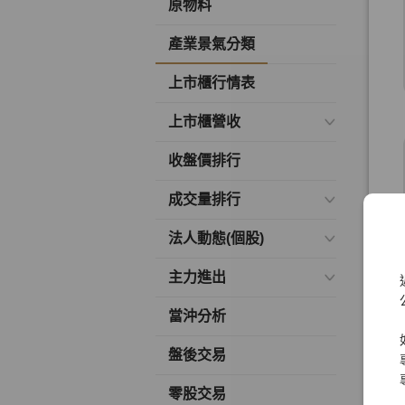
原物料
產業景氣分類
上市櫃行情表
上市櫃營收
收盤價排行
成交量排行
法人動態(個股)
主力進出
當沖分析
盤後交易
零股交易