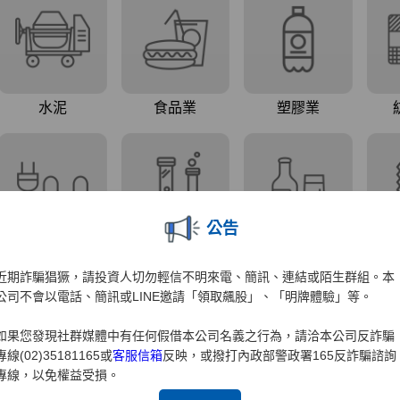
公告
近期詐騙猖獗，請投資人切勿輕信不明來電、簡訊、連結或陌生群組。本
公司不會以電話、簡訊或LINE邀請「領取飆股」、「明牌體驗」等。
如果您發現社群媒體中有任何假借本公司名義之行為，請洽本公司反詐騙
專線(02)35181165或
客服信箱
反映，或撥打內政部警政署165反詐騙諮詢
專線，以免權益受損。