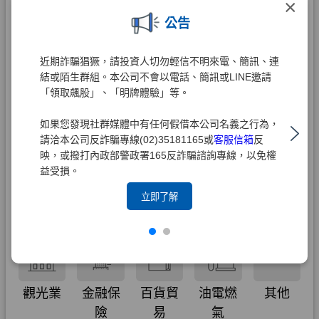
×
公告
近期詐騙猖獗，請投資人切勿輕信不明來電、簡訊、連
結或陌生群組。本公司不會以電話、簡訊或LINE邀請
「領取飆股」、「明牌體驗」等。
如果您發現社群媒體中有任何假借本公司名義之行為，
請洽本公司反詐騙專線(02)35181165或
客服信箱
反
映，或撥打內政部警政署165反詐騙諮詢專線，以免權
益受損。
立即了解