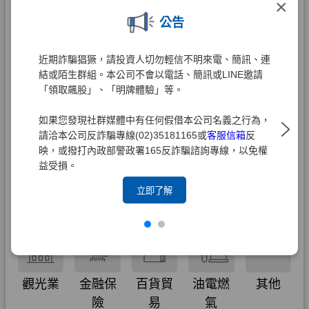
×
公告
近期詐騙猖獗，請投資人切勿輕信不明來電、簡訊、連
結或陌生群組。本公司不會以電話、簡訊或LINE邀請
「領取飆股」、「明牌體驗」等。
如果您發現社群媒體中有任何假借本公司名義之行為，
請洽本公司反詐騙專線(02)35181165或
客服信箱
反
映，或撥打內政部警政署165反詐騙諮詢專線，以免權
益受損。
立即了解